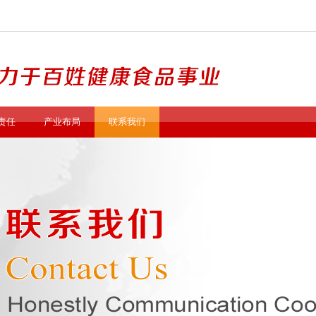
责任
产业布局
联系我们